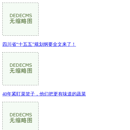
四川省“十五五”规划纲要全文来了！
40年紧盯菜篮子，他们把更有味道的蔬菜