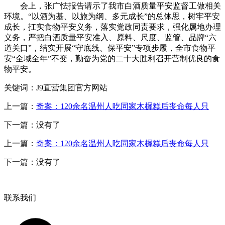
会上，张广怯报告请示了我市白酒质量平安监督工做相关
环境。“以酒为基、以旅为纲、多元成长”的总体思，树牢平安
成长，扛实食物平安义务，落实党政同责要求，强化属地办理
义务，严把白酒质量平安准入、原料、尺度、监管、品牌“六
道关口”，结实开展“守底线、保平安”专项步履，全市食物平
安“全域全年”不变，勤奋为党的二十大胜利召开营制优良的食
物平安。
关键词：J9直营集团官方网站
上一篇：
奇案：120余名温州人吃同家木樨糕后丧命每人只
下一篇：没有了
上一篇：
奇案：120余名温州人吃同家木樨糕后丧命每人只
下一篇：没有了
联系我们