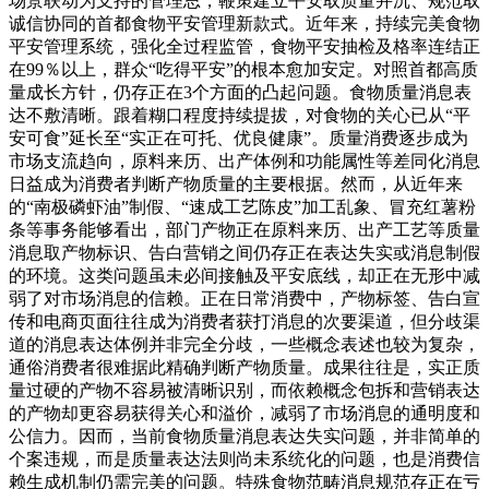
场景联动为支持的管理思，鞭策建立平安取质量并沉、规范取
诚信协同的首都食物平安管理新款式。近年来，持续完美食物
平安管理系统，强化全过程监管，食物平安抽检及格率连结正
在99％以上，群众“吃得平安”的根本愈加安定。对照首都高质
量成长方针，仍存正在3个方面的凸起问题。食物质量消息表
达不敷清晰。跟着糊口程度持续提拔，对食物的关心已从“平
安可食”延长至“实正在可托、优良健康”。质量消费逐步成为
市场支流趋向，原料来历、出产体例和功能属性等差同化消息
日益成为消费者判断产物质量的主要根据。然而，从近年来
的“南极磷虾油”制假、“速成工艺陈皮”加工乱象、冒充红薯粉
条等事务能够看出，部门产物正在原料来历、出产工艺等质量
消息取产物标识、告白营销之间仍存正在表达失实或消息制假
的环境。这类问题虽未必间接触及平安底线，却正在无形中减
弱了对市场消息的信赖。正在日常消费中，产物标签、告白宣
传和电商页面往往成为消费者获打消息的次要渠道，但分歧渠
道的消息表达体例并非完全分歧，一些概念表述也较为复杂，
通俗消费者很难据此精确判断产物质量。成果往往是，实正质
量过硬的产物不容易被清晰识别，而依赖概念包拆和营销表达
的产物却更容易获得关心和溢价，减弱了市场消息的通明度和
公信力。因而，当前食物质量消息表达失实问题，并非简单的
个案违规，而是质量表达法则尚未系统化的问题，也是消费信
赖生成机制仍需完美的问题。特殊食物范畴消息规范存正在亏