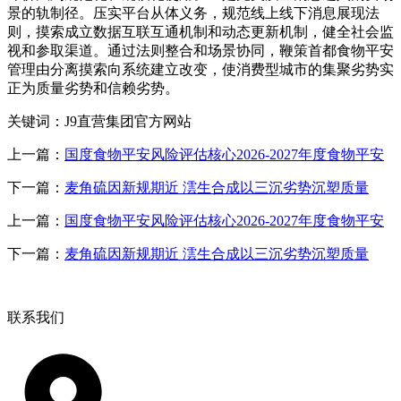
景的轨制径。压实平台从体义务，规范线上线下消息展现法
则，摸索成立数据互联互通机制和动态更新机制，健全社会监
视和参取渠道。通过法则整合和场景协同，鞭策首都食物平安
管理由分离摸索向系统建立改变，使消费型城市的集聚劣势实
正为质量劣势和信赖劣势。
关键词：J9直营集团官方网站
上一篇：
国度食物平安风险评估核心2026-2027年度食物平安
下一篇：
麦角硫因新规期近 澐生合成以三沉劣势沉塑质量
上一篇：
国度食物平安风险评估核心2026-2027年度食物平安
下一篇：
麦角硫因新规期近 澐生合成以三沉劣势沉塑质量
联系我们