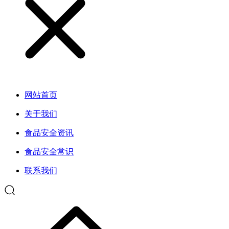
网站首页
关于我们
食品安全资讯
食品安全常识
联系我们