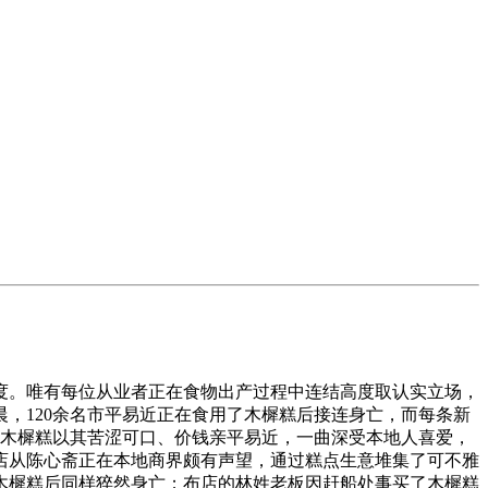
。唯有每位从业者正在食物出产过程中连结高度取认实立场，
晨，120余名市平易近正在食用了木樨糕后接连身亡，而每条新
而木樨糕以其苦涩可口、价钱亲平易近，一曲深受本地人喜爱，
店从陈心斋正在本地商界颇有声望，通过糕点生意堆集了可不雅
木樨糕后同样猝然身亡；布店的林姓老板因赶船处事买了木樨糕