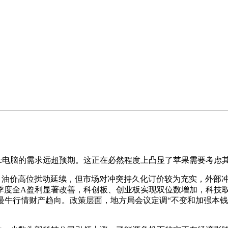
电脑的需求远超预期。这正在必然程度上凸显了苹果需要考虑
价高位扰动延续，但市场对冲突持久化订价较为充实，外部冲击
季度全A盈利显著改善，科创板、创业板实现双位数增加，科技取
股慢牛行情财产趋向。政策层面，地方局会议定调“不变和加强本钱