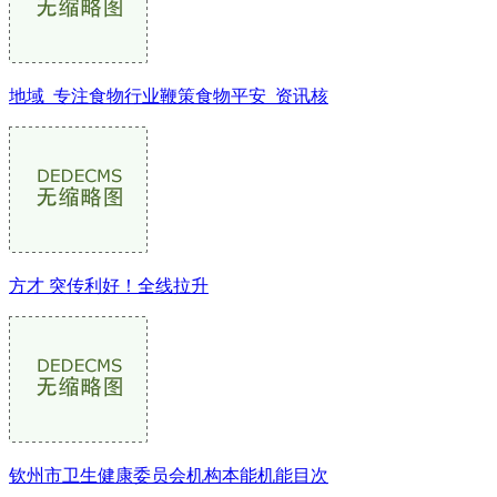
地域_专注食物行业鞭策食物平安_资讯核
方才 突传利好！全线拉升
钦州市卫生健康委员会机构本能机能目次