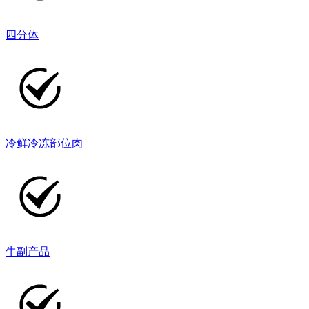
四分体
冷鲜冷冻部位肉
牛副产品