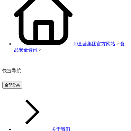
J9直营集团官方网站
>
食
品安全资讯
>
快捷导航
全部分类
关于我们