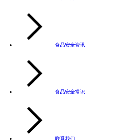
食品安全资讯
食品安全常识
联系我们