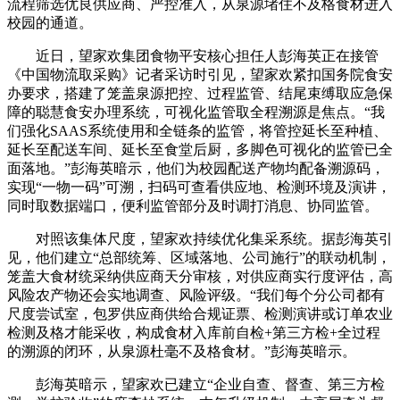
流程筛选优良供应商、严控准入，从泉源堵住不及格食材进入
校园的通道。
近日，望家欢集团食物平安核心担任人彭海英正在接管
《中国物流取采购》记者采访时引见，望家欢紧扣国务院食安
办要求，搭建了笼盖泉源把控、过程监管、结尾束缚取应急保
障的聪慧食安办理系统，可视化监管取全程溯源是焦点。“我
们强化SAAS系统使用和全链条的监管，将管控延长至种植、
延长至配送车间、延长至食堂后厨，多脚色可视化的监管已全
面落地。”彭海英暗示，他们为校园配送产物均配备溯源码，
实现“一物一码”可溯，扫码可查看供应地、检测环境及演讲，
同时取数据端口，便利监管部分及时调打消息、协同监管。
对照该集体尺度，望家欢持续优化集采系统。据彭海英引
见，他们建立“总部统筹、区域落地、公司施行”的联动机制，
笼盖大食材统采纳供应商天分审核，对供应商实行度评估，高
风险农产物还会实地调查、风险评级。“我们每个分公司都有
尺度尝试室，包罗供应商供给合规证票、检测演讲或订单农业
检测及格才能采收，构成食材入库前自检+第三方检+全过程
的溯源的闭环，从泉源杜毫不及格食材。”彭海英暗示。
彭海英暗示，望家欢已建立“企业自查、督查、第三方检