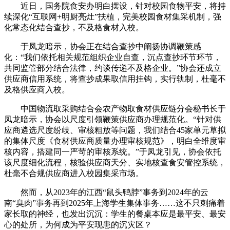
近日，国务院食安办明白摆设，针对校园食物平安，将持
续深化“互联网+明厨亮灶”扶植，完美校园食材集采机制，强
化常态化结合查抄，不及格食材入校。
于凤龙暗示，协会正在结合查抄中阐扬协调鞭策感
化：“我们依托相关规范组织企业自查，沉点查抄环节环节，
共同监管部分结合法律，约谈传递不及格企业。”协会还成立
供应商信用系统，将查抄成果取信用挂钩，实行轨制，杜毫不
及格供应商入校。
中国物流取采购结合会农产物取食材供应链分会秘书长于
凤龙暗示，协会以尺度引领鞭策供应商办理规范化。“针对供
应商遴选尺度纷歧、审核粗放等问题，我们结合45家单元草拟
的集体尺度《食材供应商质量办理审核规范》，明白全维度审
核内容，搭建同一严苛的审核系统。”于凤龙引见，协会依托
该尺度细化流程，核验供应商天分、实地核查食安管控系统，
杜毫不合规供应商进入校园集采市场。
然而，从2023年的江西“鼠头鸭脖”事务到2024年的云
南“臭肉”事务再到2025年上海学生集体事务……这不只刺痛着
家长取的神经，也发出沉沉：学生的餐桌本应是最平安、最安
心的处所，为何成为平安现患的沉灾区？