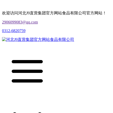
欢迎访问河北J9直营集团官方网站食品有限公司官方网站！
2906099083@qq.com
0312-6820759