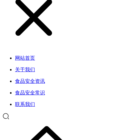
网站首页
关于我们
食品安全资讯
食品安全常识
联系我们