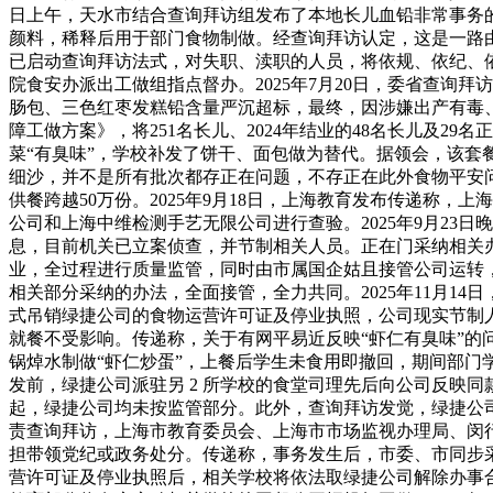
日上午，天水市结合查询拜访组发布了本地长儿血铅非常事务
颜料，稀释后用于部门食物制做。经查询拜访认定，这是一路
已启动查询拜访法式，对失职、渎职的人员，将依规、依纪、依
院食安办派出工做组指点督办。2025年7月20日，委省查
肠包、三色红枣发糕铅含量严沉超标，最终，因涉嫌出产有毒、
障工做方案》，将251名长儿、2024年结业的48名长儿及2
菜“有臭味”，学校补发了饼干、面包做为替代。据领会，该
细沙，并不是所有批次都存正在问题，不存正在此外食物平安问
供餐跨越50万份。2025年9月18日，上海教育发布传递称
公司和上海中维检测手艺无限公司进行查验。2025年9月2
息，目前机关已立案侦查，并节制相关人员。正在门采纳相关
业，全过程进行质量监管，同时由市属国企姑且接管公司运转，
相关部分采纳的办法，全面接管，全力共同。2025年11月1
式吊销绿捷公司的食物运营许可证及停业执照，公司现实节制人
就餐不受影响。传递称，关于有网平易近反映“虾仁有臭味”
锅焯水制做“虾仁炒蛋”，上餐后学生未食用即撤回，期间部门
发前，绿捷公司派驻另 2 所学校的食堂司理先后向公司反映
起，绿捷公司均未按监管部分。此外，查询拜访发觉，绿捷公司
责查询拜访，上海市教育委员会、上海市市场监视办理局、闵
担带领党纪或政务处分。传递称，事务发生后，市委、市同步
营许可证及停业执照后，相关学校将依法取绿捷公司解除办事