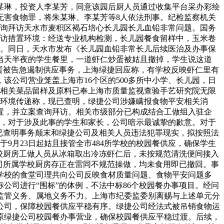
某琳，投资人李某芳，同意该园后厨人员通过收集平台采办彩绘
无害食物罪，将朱某琳、李某芳等8人依法刑事。纪检监察机关
级查询拜访天水市麦积区褐石培心长儿园长儿血铅非常问题。国务
询拜访措置环境：经送专业机构检测，长儿园餐食留样中，玉米卷
责。同日，天水市发布《长儿园血铅非常长儿后续医治及办事保
反映，当天半夜的学生餐里，一道虾仁炒蛋被姑且撤掉，学生说这道
蛋被告急遏制供应事务，上海绿捷回应称，有学校反映虾仁里有
公司营业笼盖上海市16个区的500多所中小学、长儿园，日
访，相关菜品留样及原料已奉上海市质量监视查验手艺研究院无限
发布环境传递称，现已查明，绿捷公司涉嫌瞒报食物平安相关消
置，并立案查询拜访。相关市级部分已构成结合工做组入驻企
明称，对于涉及此事的学生和家长，公司暗示最诚挚的歉意。对于
。现已查明事务颠末和绿捷公司及相关人员违法犯罪现实，拟按照法
9月23日起姑且接管全市484所学校的校园餐供应，确保学生
校厨房工做人员从冰箱取出冷冻虾仁后，未按规范清洗便间接入
公司所属学校厨房存正在雷同不规范操做，均未食用即已撤回。事
驻学校的食堂司理共向公司反映食材质量问题、食物平安问题多
公司进行“围标”的体例，不法中标86个校园餐办事项目。经问
监管义务、属地义务不力。上海市纪委监委别离赐与上述单元分
公司，保障校园餐供应平稳有序。绿捷公司经法式被吊销食物运
原绿捷公司校园餐办事营业，确保校园餐供应平稳过渡。后续，