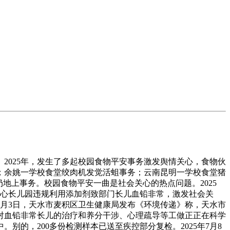
2025年，发生了多起校园食物平安事务激发舆情关心，食物伙
；余姚一学校食堂绞肉机发觉活蛆事务；云南昆明一学校食堂猪
地上事务。校园食物平安一曲是社会关心的热点问题。2025
培心长儿园违规利用添加剂致部门长儿血铅非常，激发社会关
年7月3日，天水市麦积区卫生健康局发布《环境传递》称，天水市
对血铅非常长儿的治疗和养分干涉、心理疏导等工做正正在科学
的，200多份检测样本已送至疾控部分复检。2025年7月8