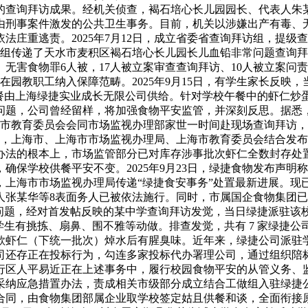
的查询拜访成果。经机关侦查，褐石培心长儿园园长、代表人朱
由刑事案件激发的公共卫生事务。目前，机关以涉嫌出产有毒、
法庄重逃责。2025年7月12日，成立省委省查询拜访组，提
询拜访组传递了天水市麦积区褐石培心长儿园长儿血铅非常问题查
无害食物罪6人被，17人被立案审查查询拜访、10人被立案问
9名正在园教职工纳入保障范畴。2025年9月15日，有学生家长
套餐由上海绿捷实业成长无限公司供给。针对学校午餐中的虾仁炒
题，公司曾经留样，将加强食物平安监管，并深刻反思。据悉，该
，上海市教育委员会会同市场监视办理部家世一时间赴现场查询拜
3日晚，上海市、上海市市场监视办理局、上海市教育委员会结合
办法的根本上，市场监管部分已对库存涉事批次虾仁全数封存处
确保学校供餐平安不变。2025年9月23日，绿捷食物发布声
4日，上海市市场监视办理局传递“绿捷食安事务”处置最新进展
张某华等8表面务人已被依法施行。同时，市属国企食物集团已于
的问题，经对首发帖反映的某中学查询拜访发觉，当日绿捷派驻该
学生有挑拣、扇鼻、围不雅等动做。排查发觉，共有 7 家绿捷
同款虾仁（下统一批次）焯水后有腥臭味。近年来，绿捷公司派
还存正在投标行为，勾连多家投标代办署理公司，通过组织陪标
行区人平易近正在上述事务中，履行校园食物平安的从管义务、
采纳应急措置办法，责成相关市级部分成立结合工做组入驻绿捷
合同，由食物集团部属企业取学校签定姑且供餐和谈，全面衔接