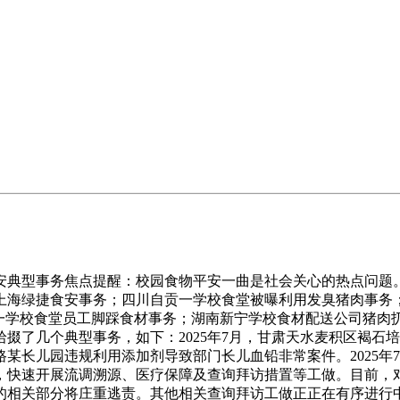
典型事务焦点提醒：校园食物平安一曲是社会关心的热点问题。
上海绿捷食安事务；四川自贡一学校食堂被曝利用发臭猪肉事务
一学校食堂员工脚踩食材事务；湖南新宁学校食材配送公司猪肉扔
掇了几个典型事务，如下：2025年7月，甘肃天水麦积区褐石
一路某长儿园违规利用添加剂导致部门长儿血铅非常案件。2025
，快速开展流调溯源、医疗保障及查询拜访措置等工做。目前，
关部分将庄重逃责。其他相关查询拜访工做正正在有序进行中。别