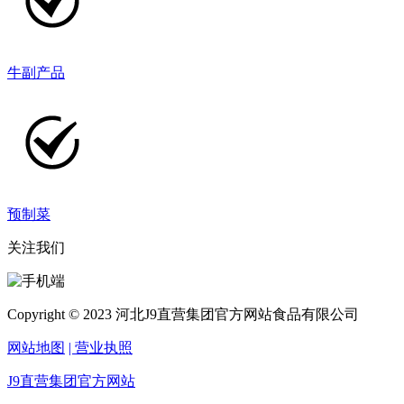
牛副产品
预制菜
关注我们
Copyright © 2023 河北J9直营集团官方网站食品有限公司
网站地图
| 营业执照
J9直营集团官方网站