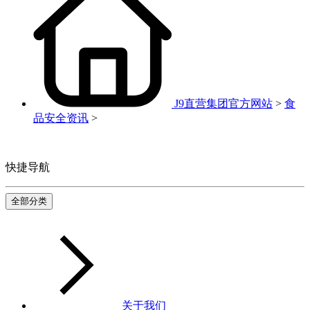
J9直营集团官方网站
>
食
品安全资讯
>
快捷导航
全部分类
关于我们