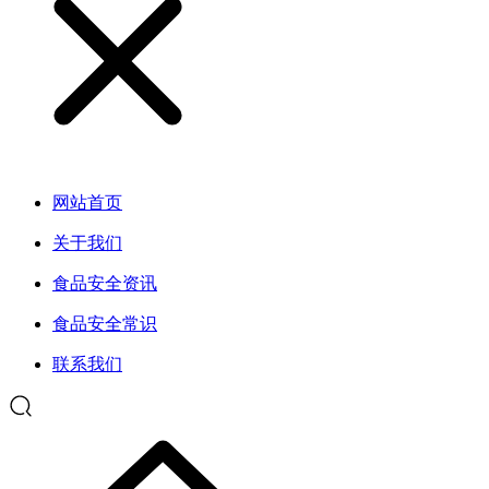
网站首页
关于我们
食品安全资讯
食品安全常识
联系我们