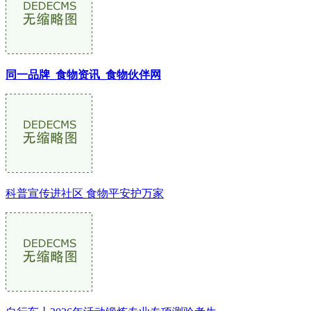
同一品牌_食物资讯_食物伙伴网
科普宣传进社区 食物平安护万家