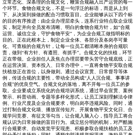
立常态化、深条理的合规文化，鞭策合规融入出产运营的每一
个环节。食物合规文化，不是一句浮泛的标语，而是从上到
下、从决策到操做的配合习惯取盲目。企业能够从以下四个标
的目的有序推进：由企业办理层牵头，连系行业特点取企业现
实，制定并向全员发布清晰、明白的食物合规方针，如“合规
运营、诚信立业，守护食物平安”，为企业合规工做指明标的
目的。正在此根本上，制定企业全体、各部分及各岗亭可量
化、可查核的合规方针，让每一位员工都清晰本身的合规职
责，做到“有方针、有遵照、有抓手”。合规文化的扶植，环节
正在带领。企业担任人及焦点办理层要带头苦守合规底线，正
在运营决策、资本投入、日常办理中，一直将食物平安取合规
扶植放正在首位，以身做则。通过会议宣贯、日常督导等体
例，传送合规的主要性，带动全员构成“人人沉合规、事事讲
合规”的优良空气。合规文化的落地，离不开每一位员工的参
取。企业要成立系统化的合规培训系统，通过早会宣贯、案例
警示、科普动画、专题等多样化形式，让员工深刻理解法令律
例、行业尺度及企业合规要求，明白岗亭违规风险。同时，通
过打制合规文化墙、播放宣传短片、开展食物平安文化日、合
规学问竞赛、有征文等勾当，让合规入脑入心，指导员工将合
规认识为日常操做的盲目行为。成立惩分明的机制，对严酷施
行合规要求、自动发觉平安现患、积极参取合规扶植的员工及
部分予以表扬励；同时，通顺内部违规举报渠道，激励员工参