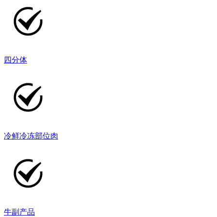
四分体
冷鲜冷冻部位肉
牛副产品