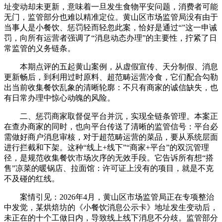
址变动却未更新，意味着一旦发生食物平安问题，消费者可能
无门，监管部分也难以精准定位。黄山区市场监管局没有由于
当事人是小餐饮、惩罚轻而轻忽此案，恰好是通过“”这一申诫
罚，向所有运营者强调了“消息动态办理”的主要性，拧紧了日
常监管的义务链条。
本期点评的五起黄山案例，从虚假宣传、天分制假、消息
更新畅后，到利用过时原料、超范畴运营冷食，它们配合勾勒
出当前收集餐饮乱象的清晰轮廓：不只有商家的诚信缺失，也
有日常办理中惊心动魄的风险。
二、惩罚商家取督促平台并沉，实现全链条管理。本案正
在查办商家的同时，也向平台传送了清晰的监管信号：平台必
需做好商户消息审核，对于超范畴运营的菜品，要从系统层面
进行拦截和下架。这种“线上+线下”“商家+平台”的双沉管理
径，是规范收集餐饮市场次序的无效手段。它告诉所有想“搭
售”凉菜的暖锅店、拉面馆：许可证上没有的项目，就是不克
不及碰的红线。
案情引见：2026年4月，黄山区市场监管局正在专项整治
中发觉，某烘焙坊的《小餐饮消息公示卡》地址发生变动后，
未正在的十个工做日内，导致线上线下消息不分歧。监管部分