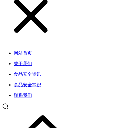
网站首页
关于我们
食品安全资讯
食品安全常识
联系我们