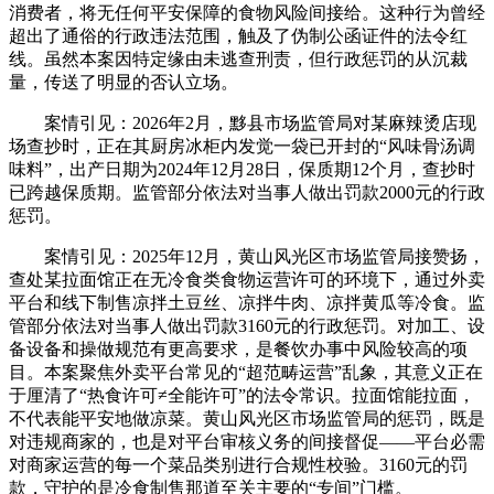
消费者，将无任何平安保障的食物风险间接给。这种行为曾经
超出了通俗的行政违法范围，触及了伪制公函证件的法令红
线。虽然本案因特定缘由未逃查刑责，但行政惩罚的从沉裁
量，传送了明显的否认立场。
案情引见：2026年2月，黟县市场监管局对某麻辣烫店现
场查抄时，正在其厨房冰柜内发觉一袋已开封的“风味骨汤调
味料”，出产日期为2024年12月28日，保质期12个月，查抄时
已跨越保质期。监管部分依法对当事人做出罚款2000元的行政
惩罚。
案情引见：2025年12月，黄山风光区市场监管局接赞扬，
查处某拉面馆正在无冷食类食物运营许可的环境下，通过外卖
平台和线下制售凉拌土豆丝、凉拌牛肉、凉拌黄瓜等冷食。监
管部分依法对当事人做出罚款3160元的行政惩罚。对加工、设
备设备和操做规范有更高要求，是餐饮办事中风险较高的项
目。本案聚焦外卖平台常见的“超范畴运营”乱象，其意义正在
于厘清了“热食许可≠全能许可”的法令常识。拉面馆能拉面，
不代表能平安地做凉菜。黄山风光区市场监管局的惩罚，既是
对违规商家的，也是对平台审核义务的间接督促——平台必需
对商家运营的每一个菜品类别进行合规性校验。3160元的罚
款，守护的是冷食制售那道至关主要的“专间”门槛。