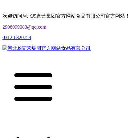
欢迎访问河北J9直营集团官方网站食品有限公司官方网站！
2906099083@qq.com
0312-6820759