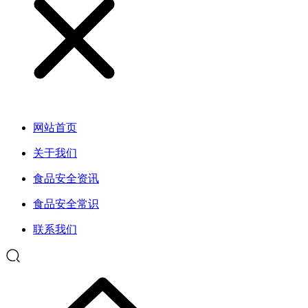
网站首页
关于我们
食品安全资讯
食品安全常识
联系我们