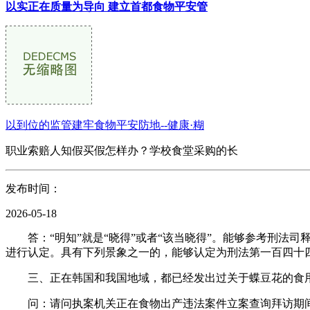
以实正在质量为导向 建立首都食物平安管
以到位的监管建牢食物平安防地--健康·糊
职业索赔人知假买假怎样办？学校食堂采购的长
发布时间：
2026-05-18
答：“明知”就是“晓得”或者“该当晓得”。能够参考刑法司
进行认定。具有下列景象之一的，能够认定为刑法第一百四十四
三、正在韩国和我国地域，都已经发出过关于蝶豆花的食用
问：请问执案机关正在食物出产违法案件立案查询拜访期间