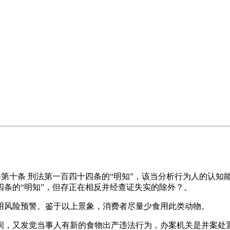
释第十条 刑法第一百四十四条的“明知”，该当分析行为人的认
条的“明知”，但存正在相反并经查证失实的除外？。
风险预警。鉴于以上景象，消费者尽量少食用此类动物。
，又发觉当事人有新的食物出产违法行为，办案机关是并案处置