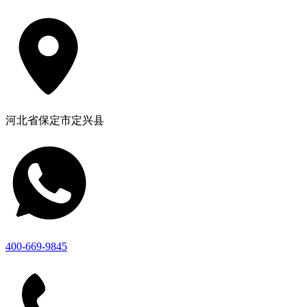
河北省保定市定兴县
400-669-9845