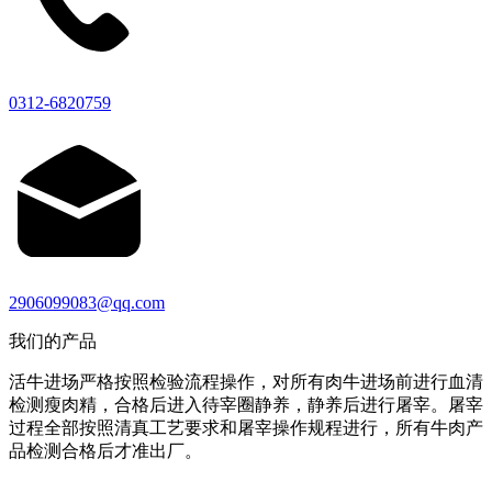
0312-6820759
2906099083@qq.com
我们的产品
活牛进场严格按照检验流程操作，对所有肉牛进场前进行血清
检测瘦肉精，合格后进入待宰圈静养，静养后进行屠宰。屠宰
过程全部按照清真工艺要求和屠宰操作规程进行，所有牛肉产
品检测合格后才准出厂。