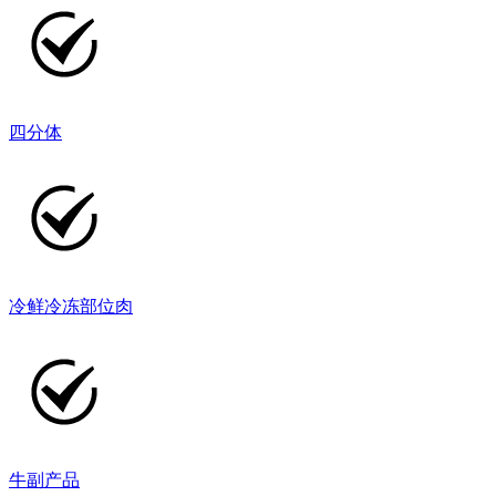
四分体
冷鲜冷冻部位肉
牛副产品