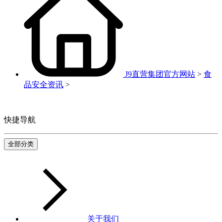
J9直营集团官方网站
>
食
品安全资讯
>
快捷导航
全部分类
关于我们