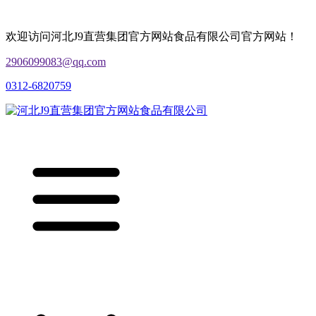
欢迎访问河北J9直营集团官方网站食品有限公司官方网站！
2906099083@qq.com
0312-6820759