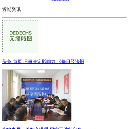
近期资讯
头条-首页 旧事决定影响力 《每日经济旧