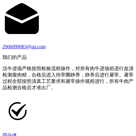
2906099083@qq.com
我们的产品
活牛进场严格按照检验流程操作，对所有肉牛进场前进行血清
检测瘦肉精，合格后进入待宰圈静养，静养后进行屠宰。屠宰
过程全部按照清真工艺要求和屠宰操作规程进行，所有牛肉产
品检测合格后才准出厂。
四分体