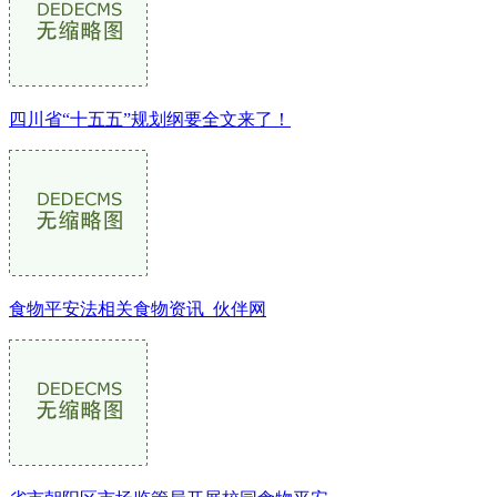
四川省“十五五”规划纲要全文来了！
食物平安法相关食物资讯_伙伴网