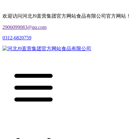
欢迎访问河北J9直营集团官方网站食品有限公司官方网站！
2906099083@qq.com
0312-6820759