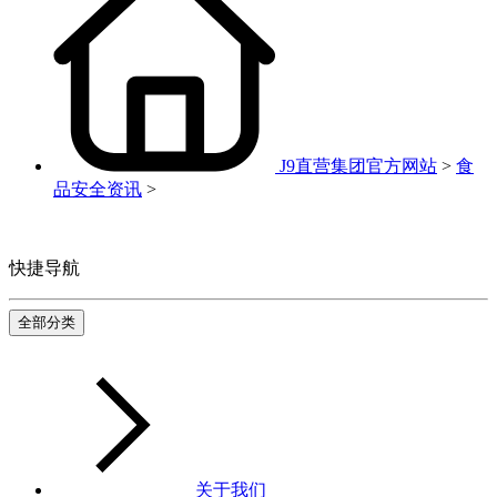
J9直营集团官方网站
>
食
品安全资讯
>
快捷导航
全部分类
关于我们