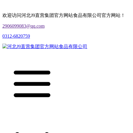
欢迎访问河北J9直营集团官方网站食品有限公司官方网站！
2906099083@qq.com
0312-6820759