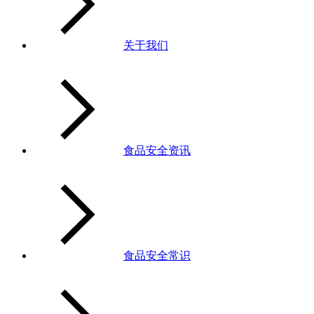
关于我们
食品安全资讯
食品安全常识