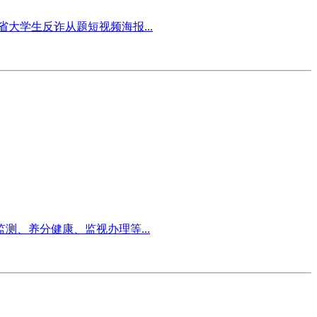
大学生反诈从题短视频海报...
、养分健康、监视办理等...