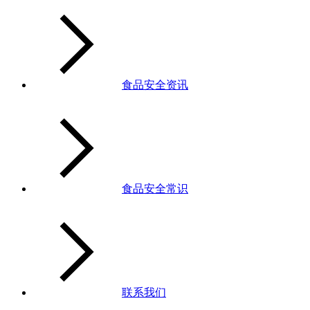
食品安全资讯
食品安全常识
联系我们