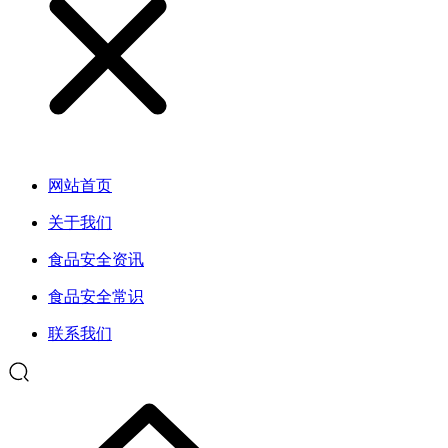
网站首页
关于我们
食品安全资讯
食品安全常识
联系我们