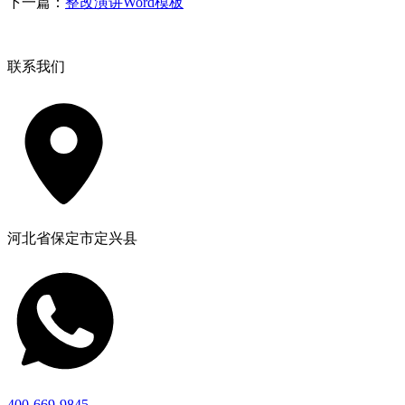
下一篇：
整改演讲Word模板
联系我们
河北省保定市定兴县
400-669-9845