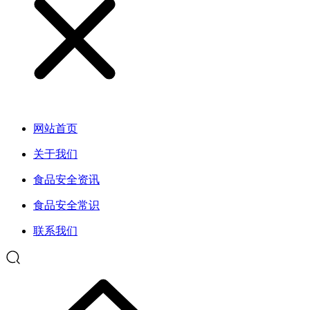
网站首页
关于我们
食品安全资讯
食品安全常识
联系我们