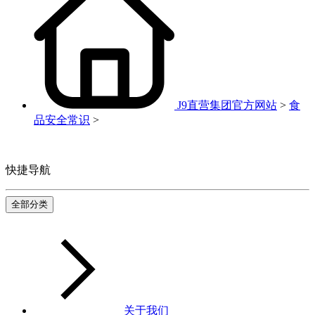
J9直营集团官方网站
>
食
品安全常识
>
快捷导航
全部分类
关于我们