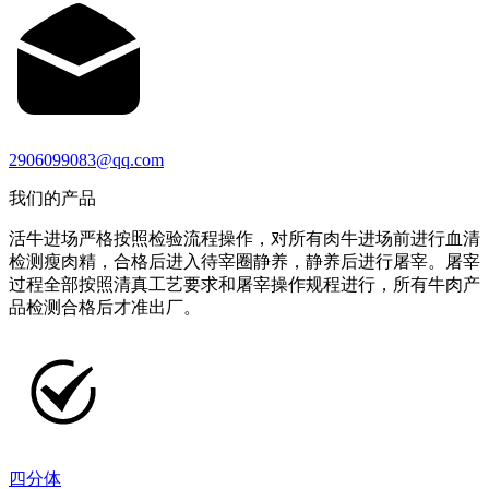
2906099083@qq.com
我们的产品
活牛进场严格按照检验流程操作，对所有肉牛进场前进行血清
检测瘦肉精，合格后进入待宰圈静养，静养后进行屠宰。屠宰
过程全部按照清真工艺要求和屠宰操作规程进行，所有牛肉产
品检测合格后才准出厂。
四分体