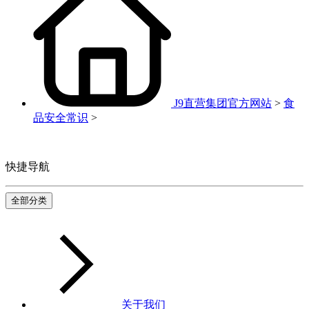
J9直营集团官方网站
>
食
品安全常识
>
快捷导航
全部分类
关于我们