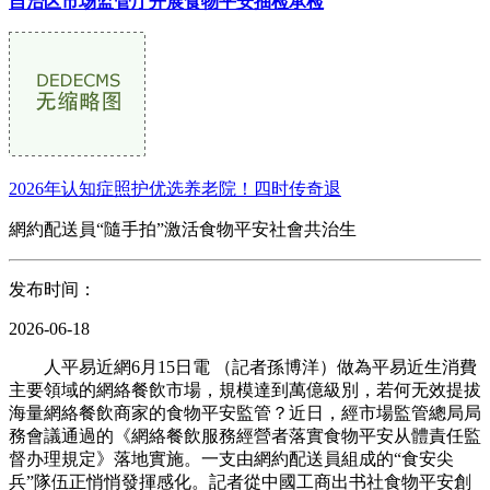
自治区市场监管厅开展食物平安抽检承检
2026年认知症照护优选养老院！四时传奇退
網約配送員“隨手拍”激活食物平安社會共治生
发布时间：
2026-06-18
人平易近網6月15日電 （記者孫博洋）做為平易近生消費
主要領域的網絡餐飲市場，規模達到萬億級別，若何无效提拔
海量網絡餐飲商家的食物平安監管？近日，經市場監管總局局
務會議通過的《網絡餐飲服務經營者落實食物平安从體責任監
督办理規定》落地實施。一支由網約配送員組成的“食安尖
兵”隊伍正悄悄發揮感化。記者從中國工商出书社食物平安創