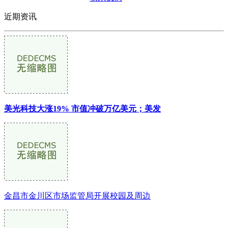
近期资讯
美光科技大涨19% 市值冲破万亿美元；美发
金昌市金川区市场监管局开展校园及周边