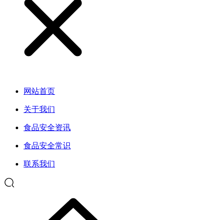
网站首页
关于我们
食品安全资讯
食品安全常识
联系我们