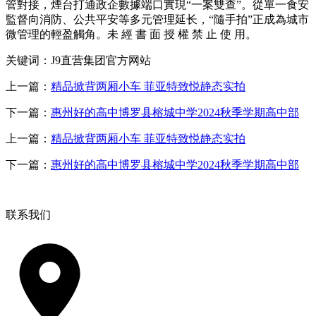
管對接，煙台打通政企數據端口實現“一案雙查”。從單一食安
監督向消防、公共平安等多元管理延长，“隨手拍”正成為城市
微管理的輕盈觸角。未 經 書 面 授 權 禁 止 使 用。
关键词：J9直营集团官方网站
上一篇：
精品掀背两厢小车 菲亚特致悦静态实拍
下一篇：
惠州好的高中博罗县榕城中学2024秋季学期高中部
上一篇：
精品掀背两厢小车 菲亚特致悦静态实拍
下一篇：
惠州好的高中博罗县榕城中学2024秋季学期高中部
联系我们