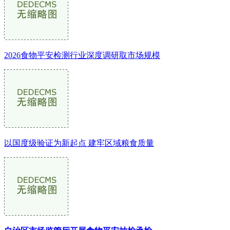
2026食物平安检测行业深度调研取市场规模
以国度级验证为新起点 建牢区域粮食质量