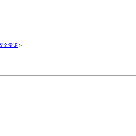
安全常识
>