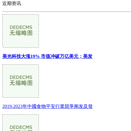
近期资讯
美光科技大涨19% 市值冲破万亿美元；美发
2019-2023年中國食物平安行業競爭阐发及發