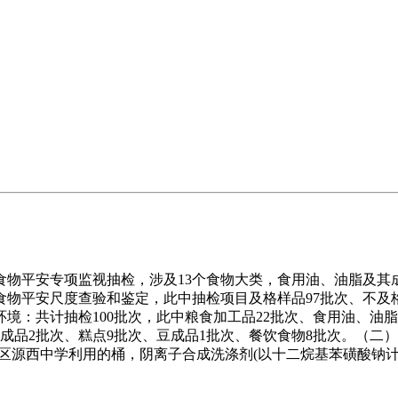
平安专项监视抽检，涉及13个食物大类，食用油、油脂及其
物平安尺度查验和鉴定，此中抽检项目及格样品97批次、不及
：共计抽检100批次，此中粮食加工品22批次、食用油、油脂及
粉成品2批次、糕点9批次、豆成品1批次、餐饮食物8批次。（二
区源西中学利用的桶，阴离子合成洗涤剂(以十二烷基苯磺酸钠计