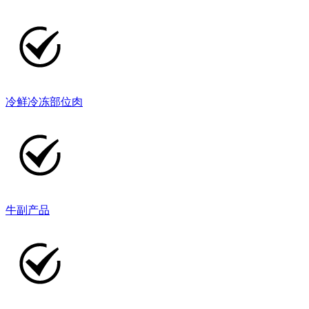
冷鲜冷冻部位肉
牛副产品