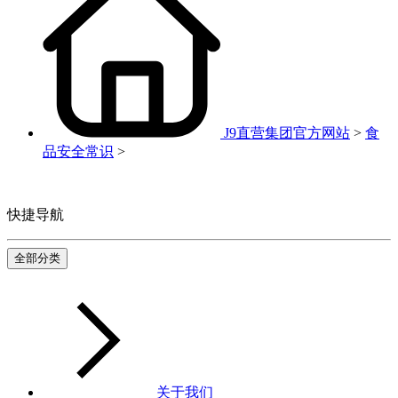
J9直营集团官方网站
>
食
品安全常识
>
快捷导航
全部分类
关于我们