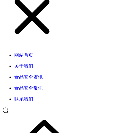
网站首页
关于我们
食品安全资讯
食品安全常识
联系我们