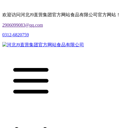
欢迎访问河北J9直营集团官方网站食品有限公司官方网站！
2906099083@qq.com
0312-6820759