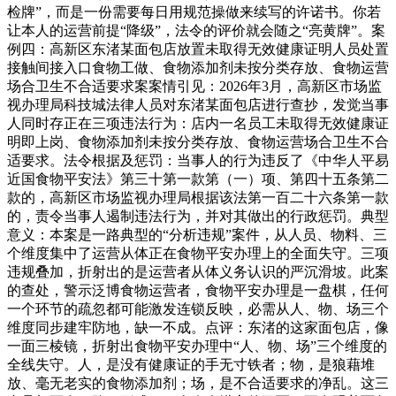
检牌”，而是一份需要每日用规范操做来续写的许诺书。你若
让本人的运营前提“降级”，法令的评价就会随之“亮黄牌”。案
例四：高新区东渚某面包店放置未取得无效健康证明人员处置
接触间接入口食物工做、食物添加剂未按分类存放、食物运营
场合卫生不合适要求案案情引见：2026年3月，高新区市场监
视办理局科技城法律人员对东渚某面包店进行查抄，发觉当事
人同时存正在三项违法行为：店内一名员工未取得无效健康证
明即上岗、食物添加剂未按分类存放、食物运营场合卫生不合
适要求。法令根据及惩罚：当事人的行为违反了《中华人平易
近国食物平安法》第三十第一款第（一）项、第四十五条第二
款的，高新区市场监视办理局根据该法第一百二十六条第一款
的，责令当事人遏制违法行为，并对其做出的行政惩罚。典型
意义：本案是一路典型的“分析违规”案件，从人员、物料、三
个维度集中了运营从体正在食物平安办理上的全面失守。三项
违规叠加，折射出的是运营者从体义务认识的严沉滑坡。此案
的查处，警示泛博食物运营者，食物平安办理是一盘棋，任何
一个环节的疏忽都可能激发连锁反映，必需从人、物、场三个
维度同步建牢防地，缺一不成。点评：东渚的这家面包店，像
一面三棱镜，折射出食物平安办理中“人、物、场”三个维度的
全线失守。人，是没有健康证的手无寸铁者；物，是狼藉堆
放、毫无老实的食物添加剂；场，是不合适要求的净乱。这三