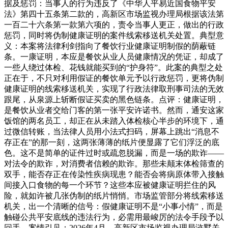
据及惩罚：当事人的行为违反了《中华人平易近国食物平安
法》第四十五条第二款的，高新区市场监视办理局根据该法第
一百二十六条第一款第六项的，责令当事人更正，做出的行政
惩罚，同时将伪制健康证明的案件线索移送机关处置。典型意
义：本案将法律利剑指向了餐饮行业健康证明制假的荫蔽链
条。一康证明，本应是餐饮从业人员健康情况的凭证，却成了
一些人绕过体检、花钱就能买到的“护身符”。此案的典型之处
正在于，不只对利用假证的餐饮单元予以行政惩罚，更将伪制
健康证明的线索移送机关，实现了行政法律取刑事司法的无效
跟尾，从泉源上斩断假证买卖的黑色链条。点评：健康证明，
是餐饮从业者交给门客的第一张平安许诺书。然而，通安这家
饭馆的两名员工，却正在从未踏入体检核心半步的环境下，通
过微信转账，当法律人员用小法式扫码，屏幕上跳出“消息不
存正在”的那一刻，这两张薄薄的纸片便显露了它们浮泛的底
色。这不是简单的证件过时或疏忽脱漏，而是一场的欺诈——
对法令的欺诈，对消费者信赖的欺诈。那些未颠末体检筛查的
双手，能否存正在传染性疾病现患？能否会将病原体带入接触
间接入口食物的每一个环节？这些本应被健康证明拦住的风
险，就如许被几张伪制的纸片悄悄。市场监管部分将线索移送
机关，出一个清晰的信号：假健康证明不是“小事小情”，而是
触碰公共平安底线的违法行为，必需用最峻厉的法令手段予以
回手。案情引见：2026年4月，高新区市场监视办理局浒墅关