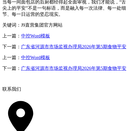
当每一间面包店的后厨都经得起全面审视，我们才能说，“舌
尖上的平安”不是一句标语，而是融入每一次法律、每一处细
节、每一日运营的坚忍现实。
关键词：J9直营集团官方网站
上一篇：
中控Word模板
下一篇：
广东省河源市市场监视办理局2026年第5期食物平安
上一篇：
中控Word模板
下一篇：
广东省河源市市场监视办理局2026年第5期食物平安
联系我们