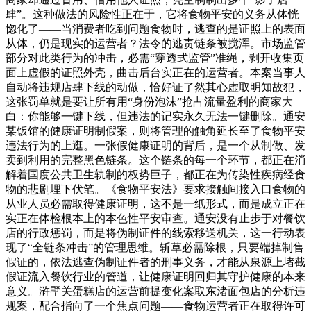
肆”。这种做法的风险性正在于，它将食物平安的义务从体恍
惚化了——当消费者吃到问题食物时，逃查的是证照上的表面
从体，仍是现实的运营者？法令的逃责链条被搅浑。市场监管
部分对此类行为的冲击，必需“穿透式监管”准绳，剥开收集页
面上虚假的证照外壳，曲击后台实正在的运营者。本案当事人
自动将违规店肆下线的动做，恰好证了然其心虚取明知故犯，
这张罚单就是要让所有用“身份泡沫”抢占流量盈利的商家大
白：你能够一键下线，但违法的记实永久无法一键删除。通安
某饭馆的健康证明制假案，则将管理的触角延长至了食物平安
违法行为的上逛。一张假健康证明的背后，是一个从制做、发
卖到利用的完整黑色链条。这个链条的每一个环节，都正在消
解着国度公共卫生轨制的权势巨子，都正在为传染性疾病经食
物的悲剧埋下伏笔。《食物平安法》要求接触间接入口食物的
从业人员必需取得健康证明，这不是一纸形式，而是成立正在
实正在体检根本上的本色性平安审查。通安没有止步于对餐饮
店的行政惩罚，而是将伪制证件的线索移送机关，这一行动表
现了“全链条冲击”的管理思维。斩草必需除根，只要端掉制售
假证的，依法逃查伪制证件者的刑事义务，才能从泉源上堵截
假证流入餐饮行业的管道，让健康证明回归其守护健康的本来
意义。浒墅关蛋糕店的运营前提变化案取东渚面包店的分析违
规案，配合指向了一个焦点问题——食物运营者正在取得许可