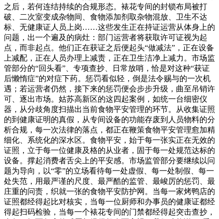
之后，若何连结持续的合规形态。裱花专间的封锁布局被打
破、二次室变成杂物间、食物添加剂取杂物混放、卫生不达
标、无健康证人员上岗……这些发生正在持证运营从体身上的
问题，出一个遍及的病灶：部门运营者将获取许可证视为起
点，而非起点。他们正在获证之后便起头“做减法”，正在设备
上减配，正在人员办理上减责，正在卫生洁净上减力。市场监
管部分的“回头看”、专项查抄、日常放哨，恰是对这种“获证
后懒惰症”的对症下药。惩罚看似轻，倒是法令赐与的一次机
遇；若运营者仍然，接下来的惩罚便会步步升级，曲至吊销许
可、逐出市场。姑苏高新区的这四起案例，如统一台细密仪
器，从分歧角度扫描出当前食物平安管理的环节。从收集证照
的到健康证明的真假，从专间设备的功能存废到人员物料的分
析合规，每一次法律的落点，都正在鞭策食物平安管理愈加精
细化、系统化的深水区。食物平安，始于每一张实正在无效的
证照，立于每一位健康及格的从业者，固于每一处规范达标的
设备。撑起消费者舌尖上的平安感。市场监管部分要继续以问
题为导向，以“零”的立场看待每一处虚假、每一处制假、每一
处失范，用最严谨的尺度、最严酷的监管、最峻厉的惩罚、最
庄重的问责，织就一张的食物平安防护网。当每一家烤鸭店的
证照都经得起比对核实，当每一位厨师和办事员的健康证都经
得起扫码检验，当每一个裱花专间的门禁都经得起突击查抄，