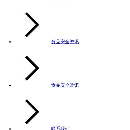
食品安全资讯
食品安全常识
联系我们