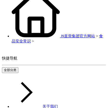
J9直营集团官方网站
>
食
品安全常识
>
快捷导航
全部分类
关于我们