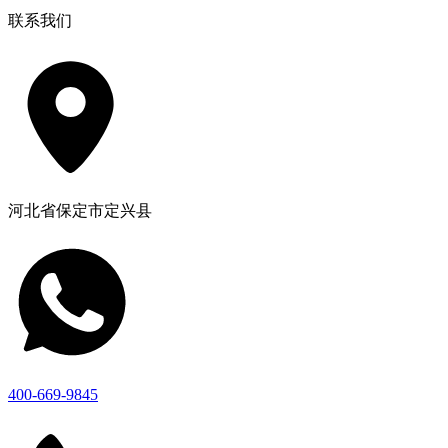
联系我们
河北省保定市定兴县
400-669-9845