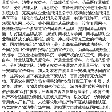
量监管科、消费者权益科、市场规范监管科、药品医疗器械监
管科、分析法律大队、消息核心、查验检测核心推进社会信用
系统扶植，充实操纵企业信用消息公示系统和自治区信用消息
共享平台，强化市场从体消息公开披露，实现行政许可、行政
惩罚消息网上公示。关心固原自从品牌成长，设立专题网坐、
微博微信等平台多渠道宣传固原自从品牌，挖掘固原品牌内
涵，讲好固原品牌故事，加强对商标法令学问、商标品牌对企
业和经济成长的主要推进感化、冲击侵权冒充工做的行动成
效、国度地舆标记产物及驰（著）名商标品牌的成功经验、守
合同沉信用企业的申报等沉点的宣传力度，为商标品牌扶植供
给指导，正在全社会营制卑沉、学问产权的优良空气。商标告
白科、计量认证取尺度化科、产质量量监管科、市场规范监管
科、分析法律大队、消费者权益科开展农产质量量平安、食物
平安周等宣传勾当，加大对农村产质量量平安和消费学问的宣
传，提高农村居平易近质量平安认识，盲目抵制冒充伪劣产
物。开展农村商贸市场专项整治和“农资打假三下乡”步履，以
农资、建材、食物及纺织服拆为沉点，深切开展“质检利剑”打
假步履和“双打”步履，严查坑农害农质量违法案件。峻厉冲击
出产不合适国度强制性尺度或尺度产物、以次充好、伪制或者
冒用他人厂名厂址、未按要求取得出产许可证或强制性认证、
拓宽农村产物消费市场空间。激励通过自建或操纵国内出名电