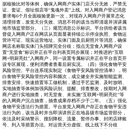
据核验比对等体例，确保入网商户实体门店天分无效，严禁无
证、套证、假址假店等“鬼魂外卖”上线。对入网商户登记消息
要求每6个月全面核验更新一次，对现存入网商户开展常态化
清理排查，发觉天分失效、消息不符的该当当即清退并演讲属
地市场监管部分。（三）规范消息公示标识。平台供给者该当
督促入网商户正在网店从页面显著持续公示停业执照、食物运
营许可证、现实运营地址、实体门面及后厨照片等消息，确保
网店名称取实体门头招牌完全分歧；指点无堂食入网商户设
置“无堂食”标识并正在平台列表页同步展现；对推进的“互联
网+明厨亮灶”入网商户，同一设置专属标识并正在平台首页开
设专区展现，便利消费者查看后厨实况。（四）强化食物平安
风险管控。平台连系现实制定《食物平安风险管控清单》，明
白食物平安风险管控内容和频次，成立健全并实施智能监测、
排查安排、快速措置等工做机制，通过手艺监测、及时放哨、
实地抽查等体例加强风险识别、提醒、排查整改，按期对入网
商户进行实地抽查，对无堂食、未实施“互联网+明厨亮灶”等
的入网商户沉点抽查，抽查成果存档不少于二年。（五）强化
食物平安违法行为措置。平台发觉入网商户存正在食物平安违
法行为的，该当及时并当即演讲所正在地县级市场监管部分，
依法及时采纳警示、搜刮降权、流量、暂停办事、封闭店肆账
号、列入等措置办法。对运营天分虚假、线上线下不分歧