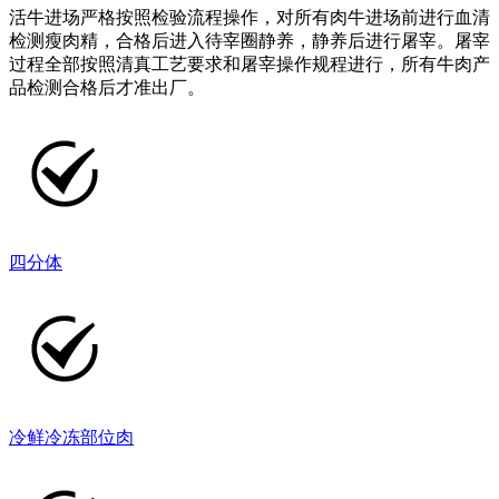
活牛进场严格按照检验流程操作，对所有肉牛进场前进行血清
检测瘦肉精，合格后进入待宰圈静养，静养后进行屠宰。屠宰
过程全部按照清真工艺要求和屠宰操作规程进行，所有牛肉产
品检测合格后才准出厂。
四分体
冷鲜冷冻部位肉