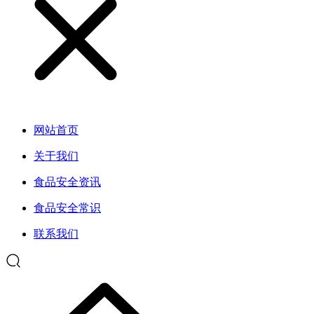
网站首页
关于我们
食品安全资讯
食品安全常识
联系我们