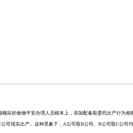
顺应的食物平安办理人员根本上，添加配备取委托出产行为相
公司现实出产。这种景象下，A公司取B公司、B公司取C公司均