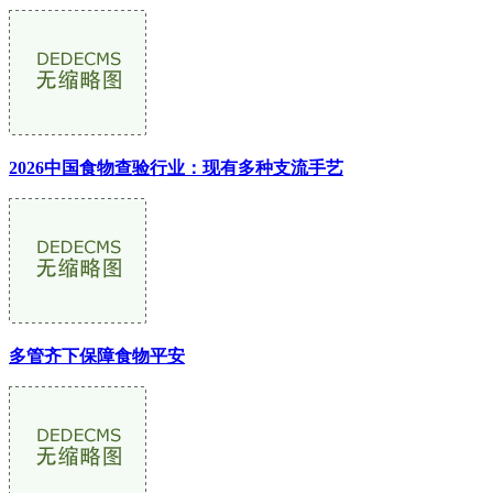
2026中国食物查验行业：现有多种支流手艺
多管齐下保障食物平安