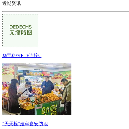
近期资讯
华宝科技ETF连接C
“天天检”建牢食安防地