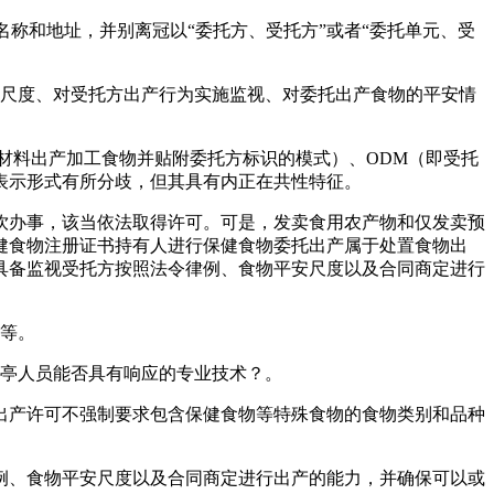
称和地址，并别离冠以“委托方、受托方”或者“委托单元、受
尺度、对受托方出产行为实施监视、对委托出产食物的平安情
料出产加工食物并贴附委托方标识的模式）、ODM（即受托
表示形式有所分歧，但其具有内正在共性特征。
办事，该当依法取得许可。可是，发卖食用农产物和仅发卖预
健食物注册证书持有人进行保健食物委托出产属于处置食物出
具备监视受托方按照法令律例、食物平安尺度以及合同商定进行
等。
亭人员能否具有响应的专业技术？。
产许可不强制要求包含保健食物等特殊食物的食物类别和品种
、食物平安尺度以及合同商定进行出产的能力，并确保可以或