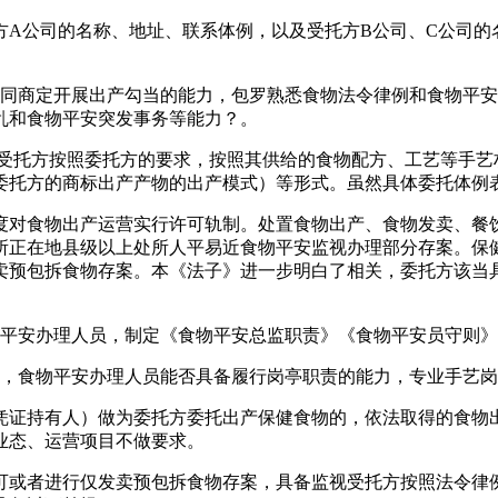
公司的名称、地址、联系体例，以及受托方B公司、C公司的名
商定开展出产勾当的能力，包罗熟悉食物法令律例和食物平安
乱和食物平安突发事务等能力？。
托方按照委托方的要求，按照其供给的食物配方、工艺等手艺材
委托方的商标出产产物的出产模式）等形式。虽然具体委托体例
对食物出产运营实行许可轨制。处置食物出产、食物发卖、餐饮
所正在地县级以上处所人平易近食物平安监视办理部分存案。保
卖预包拆食物存案。本《法子》进一步明白了相关，委托方该当
平安办理人员，制定《食物平安总监职责》《食物平安员守则》
，食物平安办理人员能否具备履行岗亭职责的能力，专业手艺岗
证持有人）做为委托方委托出产保健食物的，依法取得的食物出
业态、运营项目不做要求。
或者进行仅发卖预包拆食物存案，具备监视受托方按照法令律例