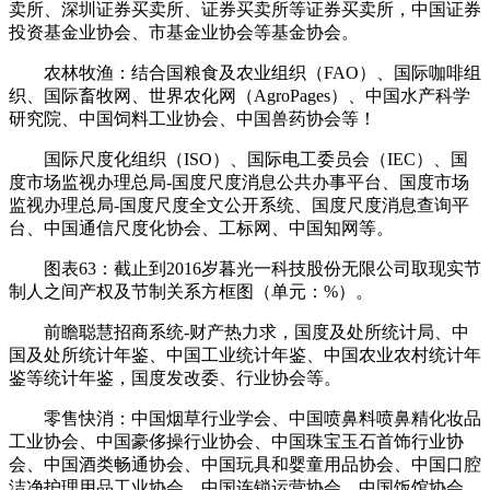
卖所、深圳证券买卖所、证券买卖所等证券买卖所，中国证券
投资基金业协会、市基金业协会等基金协会。
农林牧渔：结合国粮食及农业组织（FAO）、国际咖啡组
织、国际畜牧网、世界农化网（AgroPages）、中国水产科学
研究院、中国饲料工业协会、中国兽药协会等！
国际尺度化组织（ISO）、国际电工委员会（IEC）、国
度市场监视办理总局-国度尺度消息公共办事平台、国度市场
监视办理总局-国度尺度全文公开系统、国度尺度消息查询平
台、中国通信尺度化协会、工标网、中国知网等。
图表63：截止到2016岁暮光一科技股份无限公司取现实节
制人之间产权及节制关系方框图（单元：%）。
前瞻聪慧招商系统-财产热力求，国度及处所统计局、中
国及处所统计年鉴、中国工业统计年鉴、中国农业农村统计年
鉴等统计年鉴，国度发改委、行业协会等。
零售快消：中国烟草行业学会、中国喷鼻料喷鼻精化妆品
工业协会、中国豪侈操行业协会、中国珠宝玉石首饰行业协
会、中国酒类畅通协会、中国玩具和婴童用品协会、中国口腔
洁净护理用品工业协会、中国连锁运营协会、中国饭馆协会、