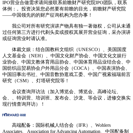
IPO营业合做需求请间接联系前瞻财产研究院IPO团队，联系
体例：。投资决策您必然要有前瞻的目光，前瞻财产研究院
——中国领先的的财产征询机构为您办事！
我公司对所有研究演讲产物具有独一著做权，公司从未通
过任何第三方进行代剃头卖或授权其展开营业征询，采办演讲
或征询营业时请认准。
体裁文娱：结合国教科文组织（UNESCO）、美国国度
人文基金会（NEH）、中国文化财产协会、中国文化文娱行
业协会、中国文教体育用品协会、中国体育用品业结合会、中
国纺织品贸易协会户外用品分会（COCA）、中国表演协会、
中国旧事出书社、中国音数协逛戏工委、中国广视索福瑞前言
研究（CSM）、灯塔研究院等！
会议查询拜访法（加入博览会、博览会、高峰论坛、
会、、特训营、培训班、发布会、沙龙、等会议，进修交换实
现行情查询拜访）！
高端配备：国际机械人结合会（IFR）、Wohlers
Associates、Association for Advancing Automation、中国配备制