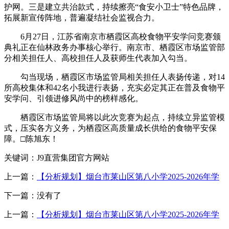
护网。三是建立共治款式，持续擦亮“食安小卫士”特色品牌，
拓展新宣传阵地，普遍凝结社会监视合力。
6月27日，江苏省南京市栖霞区高校食物平安学问竞赛颁
典礼正在仙林政务办事核心举行。南京市、栖霞区市场监管部
分相关担任人、高校担任人及获师生代表加入勾当。
勾当现场，栖霞区市场监管局相关担任人表扬传递，对14
所高校集体和42名小我进行表扬，充实必定其正在普及食物平
安学问、引领进修风尚中的榜样感化。
栖霞区市场监管局将以此次竞赛为起点，持续立异监管模
式，压实各方义务，为栖霞区高质量成长供给的食物平安保
障。□陈旭东！
关键词：J9直营集团官方网站
上一篇：
【分析规划】烟台市莱山区第八小学2025-2026年学
下一篇：没有了
上一篇：
【分析规划】烟台市莱山区第八小学2025-2026年学