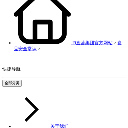
J9直营集团官方网站
>
食
品安全常识
>
快捷导航
全部分类
关于我们