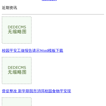
近期资讯
校园平安工做报告请示Word模板下载
督促整改 新学期我市消弭校园食物平安现