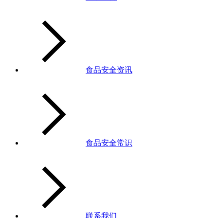
食品安全资讯
食品安全常识
联系我们