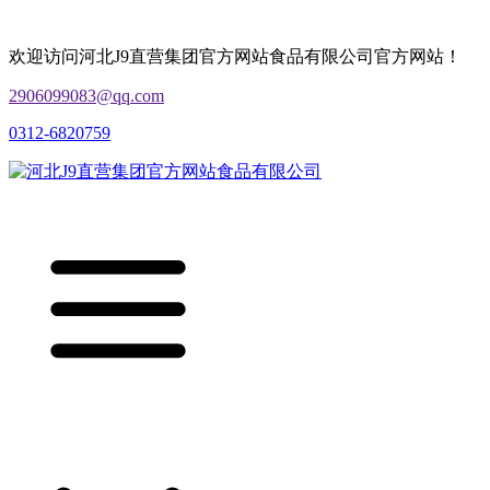
欢迎访问河北J9直营集团官方网站食品有限公司官方网站！
2906099083@qq.com
0312-6820759