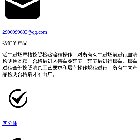
2906099083@qq.com
我们的产品
活牛进场严格按照检验流程操作，对所有肉牛进场前进行血清
检测瘦肉精，合格后进入待宰圈静养，静养后进行屠宰。屠宰
过程全部按照清真工艺要求和屠宰操作规程进行，所有牛肉产
品检测合格后才准出厂。
四分体