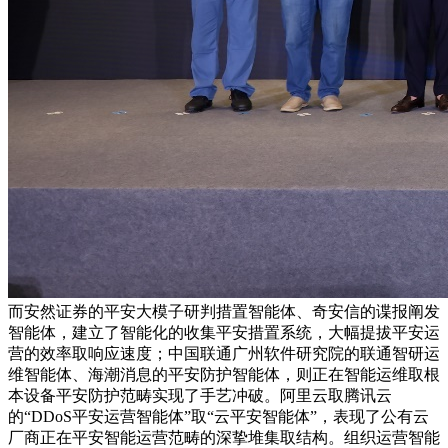
而安然证券的平安大模子研判措置智能体、奇安信的谍报阐发
智能体，建立了智能化的收集平安措置系统，大幅提拔平安运
营的效率取响应速度；中国联通广州软件研究院的联通智研运
维智能体、海潮消息的平安防护智能体，则正在智能运维取根
本设备平安防护范畴实现了手艺冲破。阿里云取腾讯云
的“DDoS平安运营智能体”取“云平安智能体”，表现了公有云
厂商正在平安智能运营范畴的深挚堆集取结构。组织运营智能