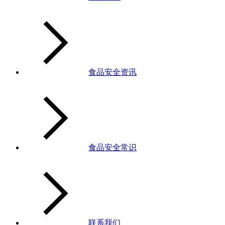
食品安全资讯
食品安全常识
联系我们