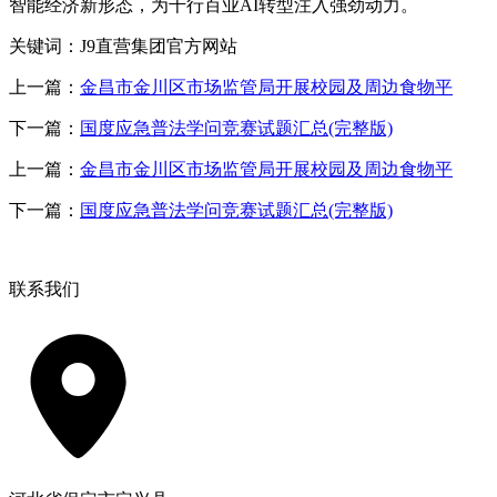
智能经济新形态，为千行百业AI转型注入强劲动力。
关键词：J9直营集团官方网站
上一篇：
金昌市金川区市场监管局开展校园及周边食物平
下一篇：
国度应急普法学问竞赛试题汇总(完整版)
上一篇：
金昌市金川区市场监管局开展校园及周边食物平
下一篇：
国度应急普法学问竞赛试题汇总(完整版)
联系我们