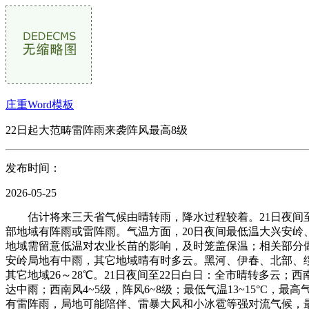
庄重Word模板
22日起大范畴雷阵雨来袭阵风最高8级
发布时间：
2026-05-25
估计将来三天省气候由晴转雨，降水过程较着。21日夜间至2
部地域有阵雨或雷阵雨。气温方面，20日夜间最低温大兴安岭、
地域需留意低温对农业长苗的影响，及时笼盖保温；相关部分做
安岭局地有中雨，其它地域晴有时多云。黑河、伊春、北部、绥
其它地域26～28℃。21日夜间至22日白日：全市晴转多云；西南
达中雨；西南风4~5级，阵风6~8级；最低气温13~15°C，
有雷阵雨，局地可能陪伴、雷暴大风和小冰雹等强对流气候，