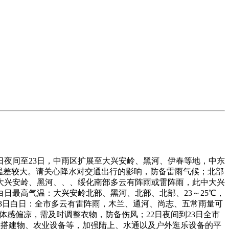
日夜间至23日，中雨区扩展至大兴安岭、黑河、伊春等地，中东
日夜温差较大。请关心降水对交通出行的影响，防备雷雨气候；北部
：大兴安岭、黑河、、、绥化南部多云有阵雨或雷阵雨，此中大兴
日最高气温：大兴安岭北部、黑河、北部、北部、23～25℃，
夜间至23日白日：全市多云有雷阵雨，木兰、通河、尚志、五常雨量可
迟早体感偏凉，需及时调整衣物，防备伤风；22日夜间到23日全市
且搭建物、农业设备等，加强陆上、水通以及户外逛乐设备的平