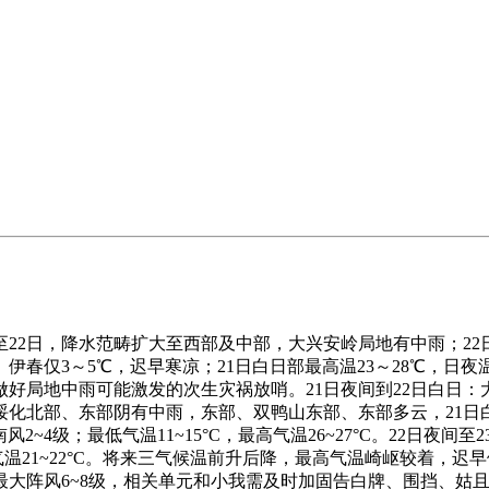
2日，降水范畴扩大至西部及中部，大兴安岭局地有中雨；22
伊春仅3～5℃，迟早寒凉；21日白日部最高温23～28℃，
好局地中雨可能激发的次生灾祸放哨。21日夜间到22日白日
化北部、东部阴有中雨，东部、双鸭山东部、东部多云，21日白
风2~4级；最低气温11~15°C，最高气温26~27°C。22日
最高气温21~22°C。将来三气候温前升后降，最高气温崎岖较着，
最大阵风6~8级，相关单元和小我需及时加固告白牌、围挡、姑