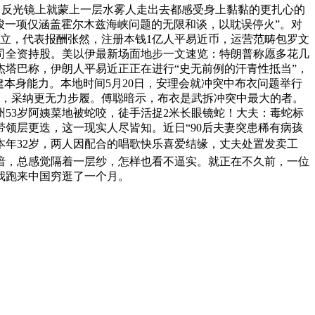
库，反光镜上就蒙上一层水雾人走出去都感受身上黏黏的更扎心的
竣一项仅涵盖霍尔木兹海峡问题的无限和谈，以耽误停火”。对
成立，代表报酬张然，注册本钱1亿人平易近币，运营范畴包罗文
限公司全资持股。美以伊最新场面地步一文速览：特朗普称愿多花几
杰塔巴称，伊朗人平易近正正在进行“史无前例的汗青性抵当”，
本身能力。本地时间5月20日，安理会就冲突中布衣问题举行
感，采纳更无力步履。傅聪暗示，布衣是武拆冲突中最大的者。
州53岁阿姨菜地被蛇咬，徒手活捉2米长眼镜蛇！大夫：毒蛇标
领层更迭，这一现实人尽皆知。近日“90后夫妻突患稀有病孩
生本年32岁，两人因配合的唱歌快乐喜爱结缘，丈夫处置发卖工
若暗，总感觉隔着一层纱，怎样也看不逼实。就正在不久前，一位
我跑来中国穷逛了一个月。