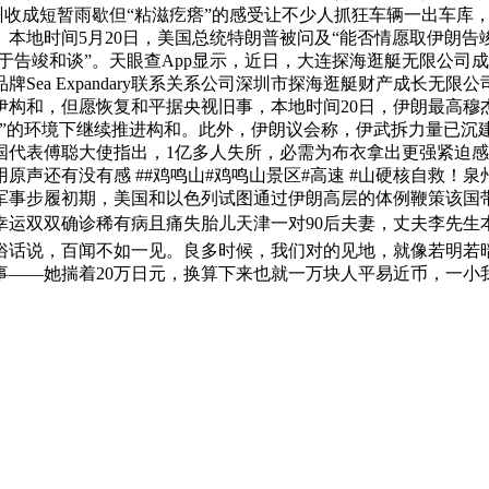
杭州收成短暂雨歇但“粘滋疙瘩”的感受让不少人抓狂车辆一出车
本地时间5月20日，美国总统特朗普被问及“能否情愿取伊朗告
急于告竣和谈”。天眼查App显示，近日，大连探海逛艇无限公司
Sea Expandary联系关系公司深圳市探海逛艇财产成长无
构和，但愿恢复和平据央视旧事，本地时间20日，伊朗最高穆
”的环境下继续推进构和。此外，伊朗议会称，伊武拆力量已沉建
国代表傅聪大使指出，1亿多人失所，必需为布衣拿出更强紧迫
声还有没有感 ##鸡鸣山#鸡鸣山景区#高速 #山硬核自救！泉
事步履初期，美国和以色列试图通过伊朗高层的体例鞭策该国带
遭幸运双双确诊稀有病且痛失胎儿天津一对90后夫妻，丈夫李先
。俗话说，百闻不如一见。良多时候，我们对的见地，就像若明
事——她揣着20万日元，换算下来也就一万块人平易近币，一小