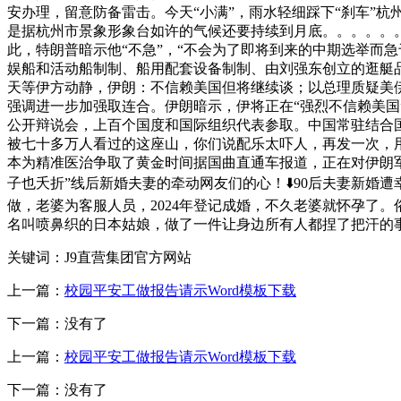
安办理，留意防备雷击。今天“小满”，雨水轻细踩下“刹车”
是据杭州市景象形象台如许的气候还要持续到月底。。。。。。
此，特朗普暗示他“不急”，“不会为了即将到来的中期选举而
娱船和活动船制制、船用配套设备制制、由刘强东创立的逛艇品牌
天等伊方动静，伊朗：不信赖美国但将继续谈；以总理质疑美伊
强调进一步加强取连合。伊朗暗示，伊将正在“强烈不信赖美国
公开辩说会，上百个国度和国际组织代表参取。中国常驻结合
被七十多万人看过的这座山，你们说配乐太吓人，再发一次，用原
本为精准医治争取了黄金时间据国曲直通车报道，正在对伊朗军
子也夭折”线后新婚夫妻的牵动网友们的心！⬇️90后夫妻新婚
做，老婆为客服人员，2024年登记成婚，不久老婆就怀孕了
名叫喷鼻织的日本姑娘，做了一件让身边所有人都捏了把汗的
关键词：J9直营集团官方网站
上一篇：
校园平安工做报告请示Word模板下载
下一篇：没有了
上一篇：
校园平安工做报告请示Word模板下载
下一篇：没有了