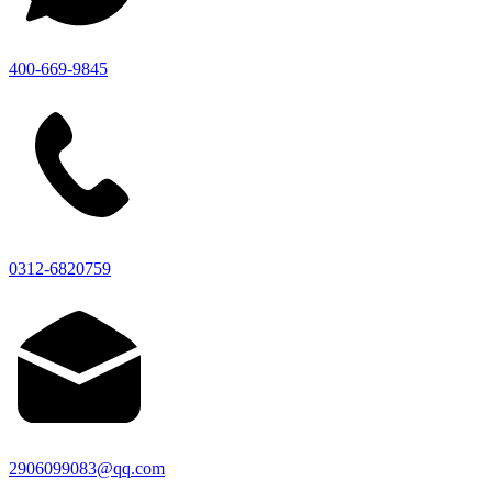
400-669-9845
0312-6820759
2906099083@qq.com